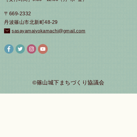
〒669-2332
丹波篠山市北新町48-29
sasayamajyokamachi@gmail.com
©篠山城下まちづくり協議会